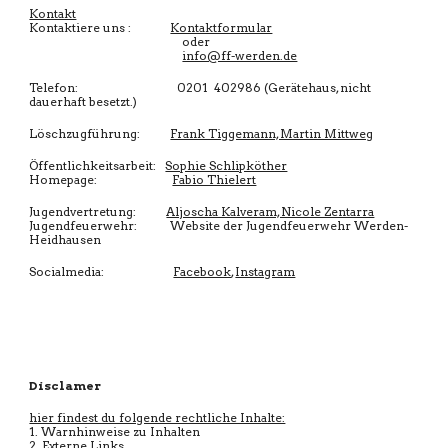
Kontakt
Kontaktiere uns :
Kontaktformular
oder
info@ff-werden.de
Telefon: 0201 402986 (Gerätehaus, nicht
dauerhaft besetzt.)
Löschzugführung:
Frank Tiggemann, Martin Mittweg
Öffentlichkeitsarbeit:
Sophie Schlipköther
Homepage:
Fabio Thielert
Jugendvertretung:
Aljoscha Kalveram, Nicole Zentarra
Jugendfeuerwehr: Website der Jugendfeuerwehr Werden-
Heidhausen
Socialmedia:
Facebook
,
Instagram
Disclamer
hier findest du folgende rechtliche Inhalte:
1. Warnhinweise zu Inhalten
2. Externe Links