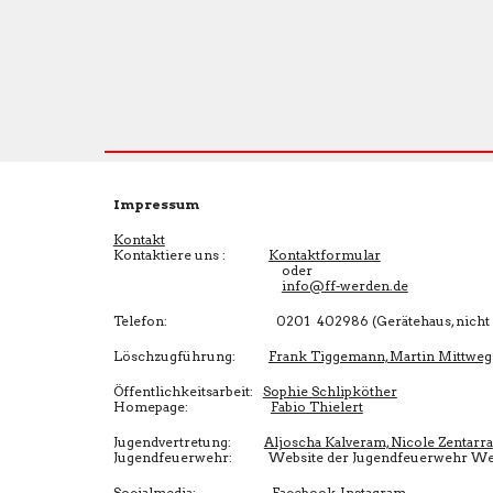
Impressum
Kontakt
Kontaktiere uns :
Kontaktformular
oder
info@ff-werden.de
Telefon: 0201 402986 (Gerätehaus, nicht daue
Löschzugführung:
Frank Tiggemann, Martin Mittweg
Öffentlichkeitsarbeit:
Sophie Schlipköther
Homepage:
Fabio Thielert
Jugendvertretung:
Aljoscha Kalveram, Nicole Zentarra
Jugendfeuerwehr: Website der Jugendfeuerwehr We
Socialmedia:
Facebook
,
Instagram