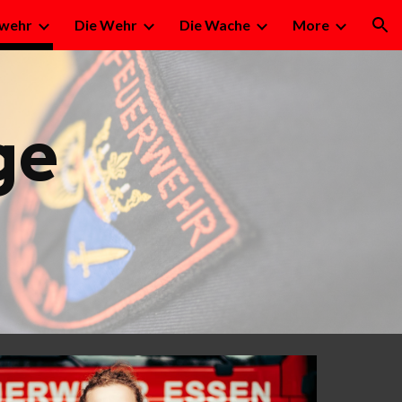
rwehr
Die Wehr
Die Wache
More
ion
e 