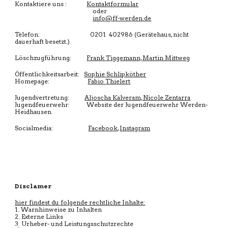
Kontaktiere uns :
Kontaktformular
oder
info@ff-werden.de
Telefon: 0201 402986 (Gerätehaus, nicht
dauerhaft besetzt.)
Löschzugführung:
Frank Tiggemann, Martin Mittweg
Öffentlichkeitsarbeit:
Sophie Schlipköther
Homepage:
Fabio Thielert
Jugendvertretung:
Aljoscha Kalveram, Nicole Zentarra
Jugendfeuerwehr: Website der Jugendfeuerwehr Werden-
Heidhausen
Socialmedia:
Facebook
,
Instagram
Disclamer
hier findest du folgende rechtliche Inhalte:
1. Warnhinweise zu Inhalten
2. Externe Links
3. Urheber- und Leistungsschutzrechte